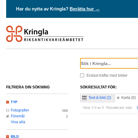
Har du nytta av Kringla?
Berätta hur →
Endast träffar med bilder
FILTRERA DIN SÖKNING
SÖKRESULTAT FÖR:
Text & bild (2)
Karta (0)
TYP
Visar 1-0 av 0
Resultat per sida:
Fotografier
568
Föremål
2
Visa alla
BILD