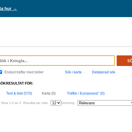
ta hur →
S
Endast träffar med bilder
Sök i karta
·
Detaljerad sök
SÖKRESULTAT FÖR:
Text & bild (570)
Karta (0)
Träffar i Europeana* (0)
Visar 1-0 av 0
Resultat per sida:
Sortering: