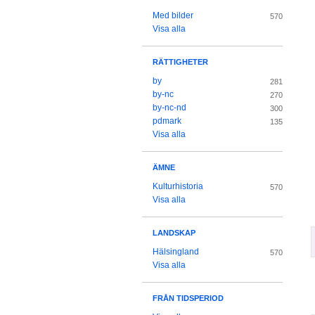
Med bilder
570
Visa alla
RÄTTIGHETER
by
281
by-nc
270
by-nc-nd
300
pdmark
135
Visa alla
ÄMNE
Kulturhistoria
570
Visa alla
LANDSKAP
Hälsingland
570
Visa alla
FRÅN TIDSPERIOD