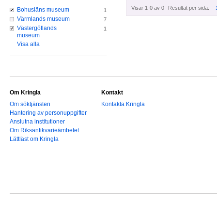
Visar 1-0 av 0
Resultat per sida:
Bohusläns museum
1
Värmlands museum
7
Västergötlands
1
museum
Visa alla
Om Kringla
Kontakt
Om söktjänsten
Kontakta Kringla
Hantering av personuppgifter
Anslutna institutioner
Om Riksantikvarieämbetet
Lättläst om Kringla