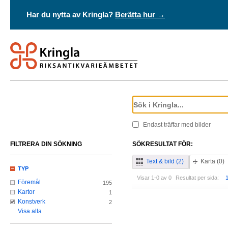
Har du nytta av Kringla?
Berätta hur →
Endast träffar med bilder
FILTRERA DIN SÖKNING
SÖKRESULTAT FÖR:
Text & bild (2)
Karta (0)
TYP
Visar 1-0 av 0
Resultat per sida:
Föremål
195
Kartor
1
Konstverk
2
Visa alla