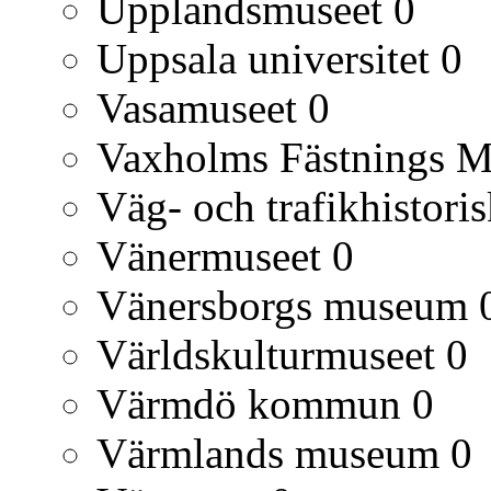
Upplandsmuseet
0
Uppsala universitet
0
Vasamuseet
0
Vaxholms Fästnings 
Väg- och trafikhistori
Vänermuseet
0
Vänersborgs museum
Världskulturmuseet
0
Värmdö kommun
0
Värmlands museum
0