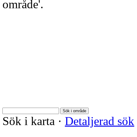
område'.
Sök i område
Sök i karta
·
Detaljerad sök