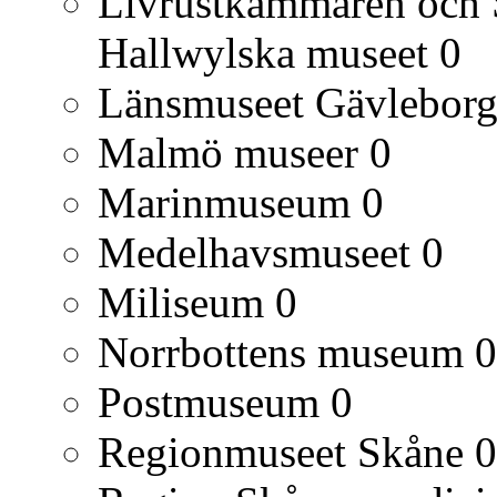
Livrustkammaren och S
Hallwylska museet
0
Länsmuseet Gävlebor
Malmö museer
0
Marinmuseum
0
Medelhavsmuseet
0
Miliseum
0
Norrbottens museum
0
Postmuseum
0
Regionmuseet Skåne
0