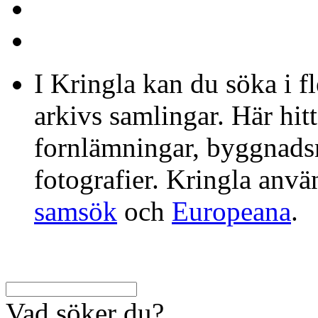
I Kringla kan du söka i f
arkivs samlingar. Här hit
fornlämningar, byggnads
fotografier. Kringla anv
samsök
och
Europeana
.
Vad söker du?