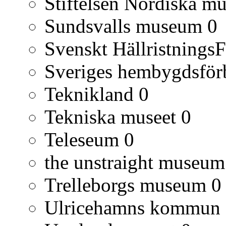
Stiftelsen Nordiska mu
Sundsvalls museum
0
Svenskt Hällristnings
Sveriges hembygdsfö
Teknikland
0
Tekniska museet
0
Teleseum
0
the unstraight museum
Trelleborgs museum
0
Ulricehamns kommun