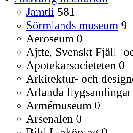
Jamtli
581
Sörmlands museum
9
Aeroseum
0
Ajtte, Svenskt Fjäll-
Apotekarsocieteten
0
Arkitektur- och desig
Arlanda flygsamlingar
Armémuseum
0
Arsenalen
0
Bild Linköping
0