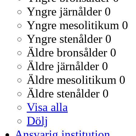
Yngre järnålder
0
Yngre mesolitikum
0
Yngre stenålder
0
Äldre bronsålder
0
Äldre järnålder
0
Äldre mesolitikum
0
Äldre stenålder
0
Visa alla
Dölj
Ansvarig institution