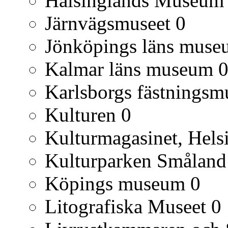
Hälsinglands Museum
Järnvägsmuseet
0
Jönköpings läns muse
Kalmar läns museum
Karlsborgs fästnings
Kulturen
0
Kulturmagasinet, Hels
Kulturparken Småland
Köpings museum
0
Litografiska Museet
0