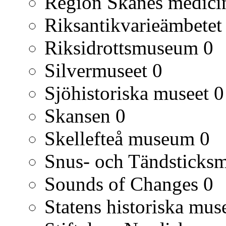
Region Skånes medicin
Riksantikvarieämbetet
Riksidrottsmuseum
0
Silvermuseet
0
Sjöhistoriska museet
0
Skansen
0
Skellefteå museum
0
Snus- och Tändsticks
Sounds of Changes
0
Statens historiska mu