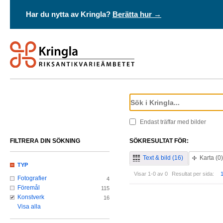
Har du nytta av Kringla?
Berätta hur →
Endast träffar med bilder
FILTRERA DIN SÖKNING
SÖKRESULTAT FÖR:
Text & bild (16)
Karta (0)
TYP
Visar 1-0 av 0
Resultat per sida:
Fotografier
4
Föremål
115
Konstverk
16
Visa alla