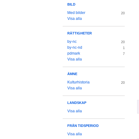
BILD
Med bilder
20
Visa alla
RÄTTIGHETER
by-nc
20
by-nc-nd
1
pdmark
7
Visa alla
ÄMNE
Kulturhistoria
20
Visa alla
LANDSKAP
Visa alla
FRÅN TIDSPERIOD
Visa alla