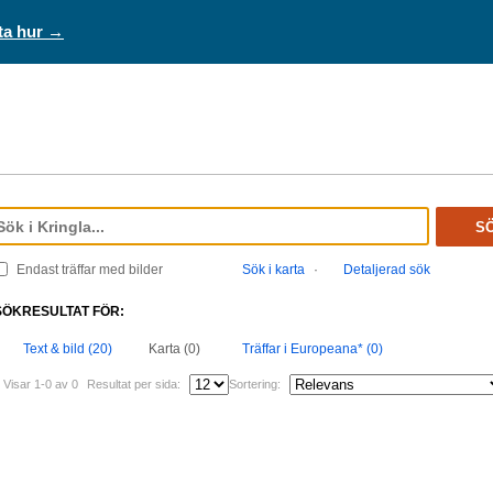
ta hur →
S
Endast träffar med bilder
Sök i karta
·
Detaljerad sök
SÖKRESULTAT FÖR:
Text & bild (20)
Karta (0)
Träffar i Europeana* (0)
Visar 1-0 av 0
Resultat per sida:
Sortering: