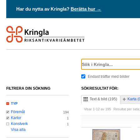
Har du nytta av Kringla?
Berätta hur →
Endast träffar med bilder
FILTRERA DIN SÖKNING
SÖKRESULTAT FÖR:
Text & bild (195)
Karta (
TYP
Visar 1-12 av 195
Resultat per sida:
Föremål
194
Kartor
1
Konstverk
1
Visa alla