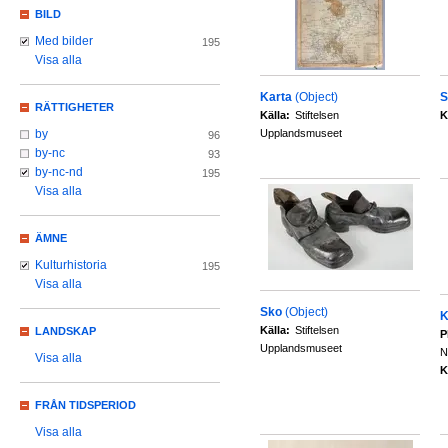
BILD
Med bilder
195
Visa alla
Karta
(Object)
S
RÄTTIGHETER
Källa:
Stiftelsen
K
Upplandsmuseet
by
96
by-nc
93
by-nc-nd
195
Visa alla
ÄMNE
Kulturhistoria
195
Visa alla
Sko
(Object)
K
Källa:
Stiftelsen
LANDSKAP
P
Upplandsmuseet
N
Visa alla
K
FRÅN TIDSPERIOD
Visa alla