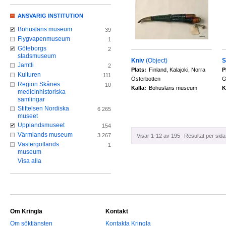
ANSVARIG INSTITUTION
Bohusläns museum
39
Flygvapenmuseum
1
Göteborgs
2
stadsmuseum
Kniv
(Object)
S
Jamtli
2
Plats:
Finland, Kalajoki, Norra
P
Kulturen
111
Österbotten
G
Region Skånes
10
Källa:
Bohusläns museum
K
medicinhistoriska
samlingar
Stiftelsen Nordiska
6 265
museet
Upplandsmuseet
154
Värmlands museum
3 267
Visar 1-12 av 195
Resultat per sida
Västergötlands
1
museum
Visa alla
Om Kringla
Kontakt
Om söktjänsten
Kontakta Kringla