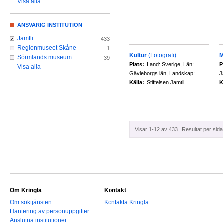
Visa alla
ANSVARIG INSTITUTION
Jamtli
433
Regionmuseet Skåne
1
Kultur
(Fotografi)
M
Sörmlands museum
39
Plats:
Land: Sverige, Län:
P
Visa alla
Gävleborgs län, Landskap:...
J
Källa:
Stiftelsen Jamtli
K
Visar 1-12 av 433
Resultat per sida
Om Kringla
Kontakt
Om söktjänsten
Kontakta Kringla
Hantering av personuppgifter
Anslutna institutioner