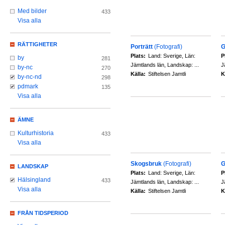
Med bilder
433
Visa alla
RÄTTIGHETER
Porträtt
(Fotografi)
G
Plats:
Land: Sverige, Län:
P
by
281
Jämtlands län, Landskap: ...
J
by-nc
270
Källa:
Stiftelsen Jamtli
K
by-nc-nd
298
pdmark
135
Visa alla
ÄMNE
Kulturhistoria
433
Visa alla
Skogsbruk
(Fotografi)
G
LANDSKAP
Plats:
Land: Sverige, Län:
P
Hälsingland
433
Jämtlands län, Landskap: ...
J
Visa alla
Källa:
Stiftelsen Jamtli
K
FRÅN TIDSPERIOD