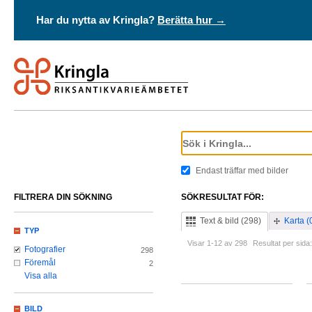
Har du nytta av Kringla?
Berätta hur →
Endast träffar med bilder
FILTRERA DIN SÖKNING
SÖKRESULTAT FÖR:
Text & bild (298)
Karta (
TYP
Visar 1-12 av 298
Resultat per sida:
Fotografier
298
Föremål
2
Visa alla
BILD