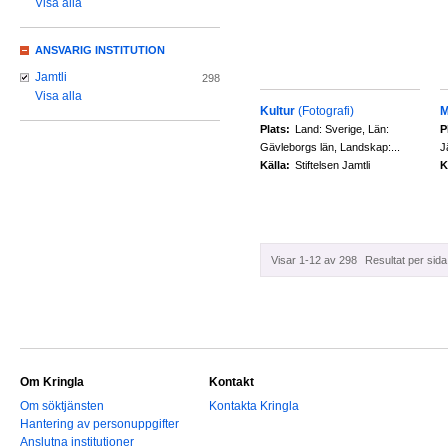
Visa alla
ANSVARIG INSTITUTION
Jamtli
298
Visa alla
Kultur
(Fotografi)
M
Plats:
Land: Sverige, Län:
P
Gävleborgs län, Landskap:...
J
Källa:
Stiftelsen Jamtli
K
Visar 1-12 av 298
Resultat per sida
Om Kringla
Kontakt
Om söktjänsten
Kontakta Kringla
Hantering av personuppgifter
Anslutna institutioner