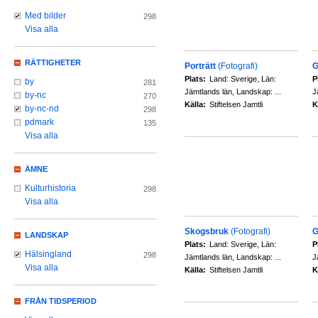
Med bilder
298
Visa alla
RÄTTIGHETER
Porträtt
(Fotografi)
G
Plats:
Land: Sverige, Län:
P
by
281
Jämtlands län, Landskap: ...
J
by-nc
270
Källa:
Stiftelsen Jamtli
K
by-nc-nd
298
pdmark
135
Visa alla
ÄMNE
Kulturhistoria
298
Visa alla
Skogsbruk
(Fotografi)
G
LANDSKAP
Plats:
Land: Sverige, Län:
P
Hälsingland
298
Jämtlands län, Landskap: ...
J
Visa alla
Källa:
Stiftelsen Jamtli
K
FRÅN TIDSPERIOD