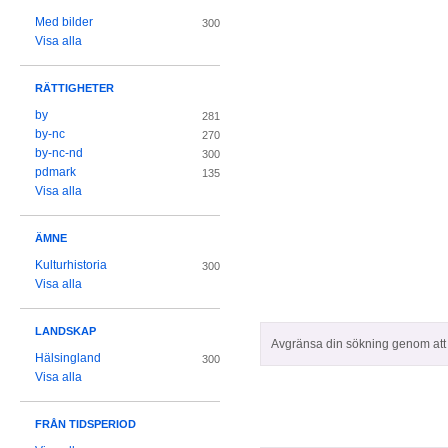
Med bilder
300
Visa alla
RÄTTIGHETER
by
281
by-nc
270
by-nc-nd
300
pdmark
135
Visa alla
ÄMNE
Kulturhistoria
300
Visa alla
LANDSKAP
Avgränsa din sökning genom att z
Hälsingland
300
Visa alla
FRÅN TIDSPERIOD