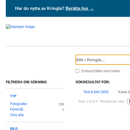
Har du nytta av Kringla?
Berätta hur →
Endast träffar med bilder
FILTRERA DIN SÖKNING
SÖKRESULTAT FÖR:
Text & bild (300)
Karta (
TYP
Visar 1-0 av 0
Resultat per sida:
Fotografier
298
Föremål
2
Visa alla
BILD