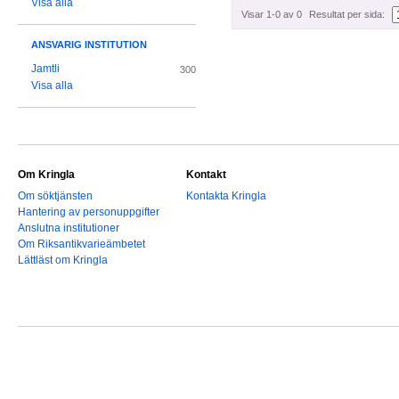
Visa alla
Visar 1-0 av 0
Resultat per sida:
ANSVARIG INSTITUTION
Jamtli
300
Visa alla
Om Kringla
Kontakt
Om söktjänsten
Kontakta Kringla
Hantering av personuppgifter
Anslutna institutioner
Om Riksantikvarieämbetet
Lättläst om Kringla