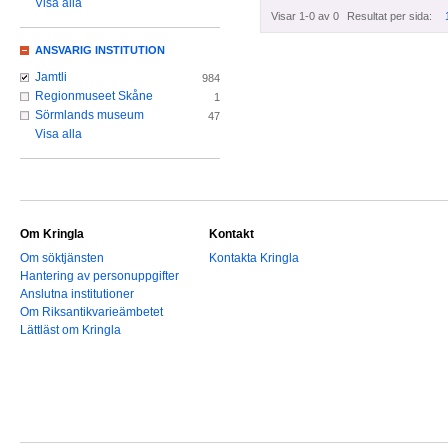
Visa alla
Visar 1-0 av 0
Resultat per sida:
ANSVARIG INSTITUTION
Jamtli
984
Regionmuseet Skåne
1
Sörmlands museum
47
Visa alla
Om Kringla
Kontakt
Om söktjänsten
Kontakta Kringla
Hantering av personuppgifter
Anslutna institutioner
Om Riksantikvarieämbetet
Lättläst om Kringla