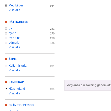
Med bilder
984
Visa alla
RÄTTIGHETER
by
281
by-nc
270
by-nc-nd
298
pdmark
135
Visa alla
ÄMNE
Kulturhistoria
984
Visa alla
LANDSKAP
Avgränsa din sökning genom att z
Hälsingland
984
Visa alla
FRÅN TIDSPERIOD