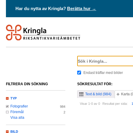
Har du nytta av Kringla?
Berätta hur →
Endast träffar med bilder
FILTRERA DIN SÖKNING
SÖKRESULTAT FÖR:
Text & bild (984)
Karta (
TYP
Visar 1-0 av 0
Resultat per sida:
Fotografier
984
Föremål
2
Visa alla
BILD