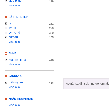
Med bilder
416
Visa alla
RÄTTIGHETER
by
281
by-nc
270
by-nc-nd
300
pdmark
135
Visa alla
ÄMNE
Kulturhistoria
416
Visa alla
LANDSKAP
Hälsingland
416
Avgränsa din sökning genom att z
Visa alla
FRÅN TIDSPERIOD
Visa alla