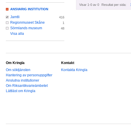
Visar 1-0 av 0
Resultat per sida:
ANSVARIG INSTITUTION
Jamtli
416
Regionmuseet Skåne
1
Sörmlands museum
48
Visa alla
Om Kringla
Kontakt
Om söktjänsten
Kontakta Kringla
Hantering av personuppgifter
Anslutna institutioner
Om Riksantikvarieämbetet
Lättläst om Kringla