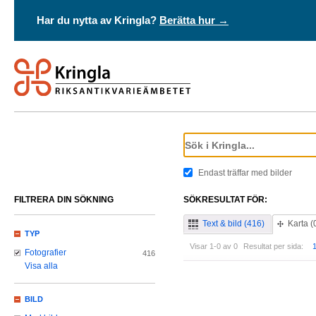
Har du nytta av Kringla?
Berätta hur →
Endast träffar med bilder
FILTRERA DIN SÖKNING
SÖKRESULTAT FÖR:
Text & bild (416)
Karta (
TYP
Visar 1-0 av 0
Resultat per sida:
Fotografier
416
Visa alla
BILD