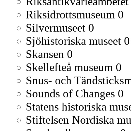
Riksantikvarieämbetet
Riksidrottsmuseum
0
Silvermuseet
0
Sjöhistoriska museet
0
Skansen
0
Skellefteå museum
0
Snus- och Tändsticks
Sounds of Changes
0
Statens historiska mu
Stiftelsen Nordiska mu