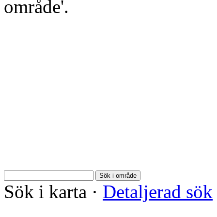
område'.
Sök i område
Sök i karta
·
Detaljerad sök