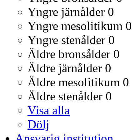
Yngre järnålder
0
Yngre mesolitikum
0
Yngre stenålder
0
Äldre bronsålder
0
Äldre järnålder
0
Äldre mesolitikum
0
Äldre stenålder
0
Visa alla
Dölj
Ansvarig institution