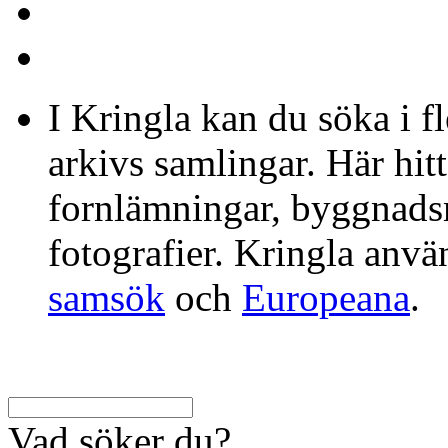
I Kringla kan du söka i f
arkivs samlingar. Här hit
fornlämningar, byggnads
fotografier. Kringla anv
samsök
och
Europeana
.
Vad söker du?