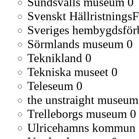
Sundsvalls museum
0
Svenskt Hällristnings
Sveriges hembygdsfö
Sörmlands museum
0
Teknikland
0
Tekniska museet
0
Teleseum
0
the unstraight museum
Trelleborgs museum
0
Ulricehamns kommun