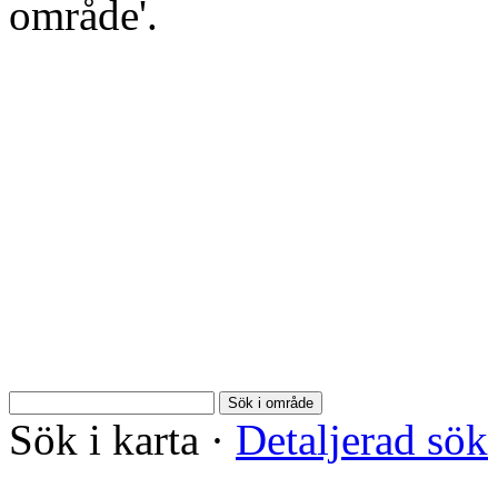
område'.
Sök i område
Sök i karta
·
Detaljerad sök