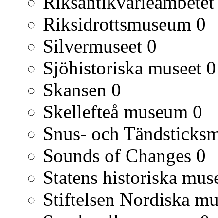
Riksantikvarieämbetet
Riksidrottsmuseum
0
Silvermuseet
0
Sjöhistoriska museet
0
Skansen
0
Skellefteå museum
0
Snus- och Tändsticks
Sounds of Changes
0
Statens historiska mu
Stiftelsen Nordiska mu