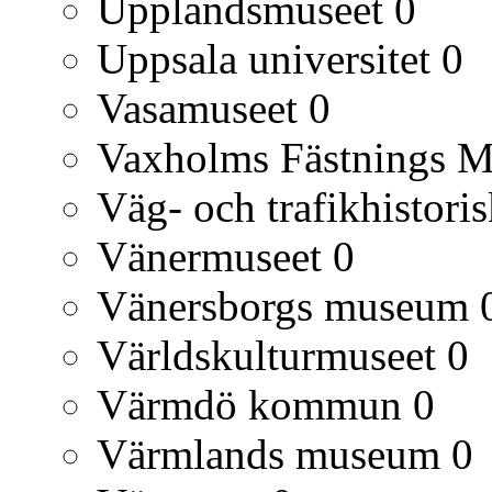
Upplandsmuseet
0
Uppsala universitet
0
Vasamuseet
0
Vaxholms Fästnings 
Väg- och trafikhistori
Vänermuseet
0
Vänersborgs museum
Världskulturmuseet
0
Värmdö kommun
0
Värmlands museum
0