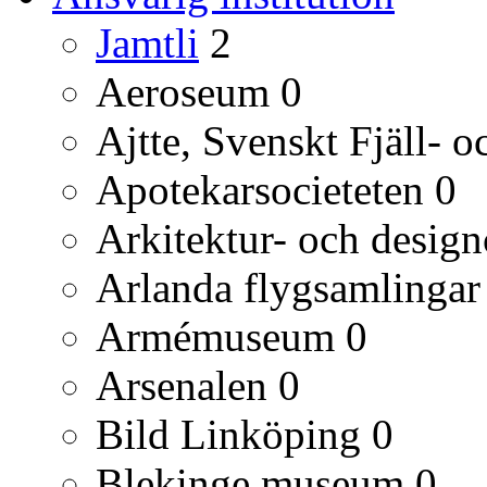
Jamtli
2
Aeroseum
0
Ajtte, Svenskt Fjäll-
Apotekarsocieteten
0
Arkitektur- och desig
Arlanda flygsamlingar
Armémuseum
0
Arsenalen
0
Bild Linköping
0
Blekinge museum
0