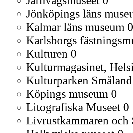
Järnvägsmuseet
0
Jönköpings läns muse
Kalmar läns museum
Karlsborgs fästnings
Kulturen
0
Kulturmagasinet, Hels
Kulturparken Småland
Köpings museum
0
Litografiska Museet
0
Livrustkammaren och S