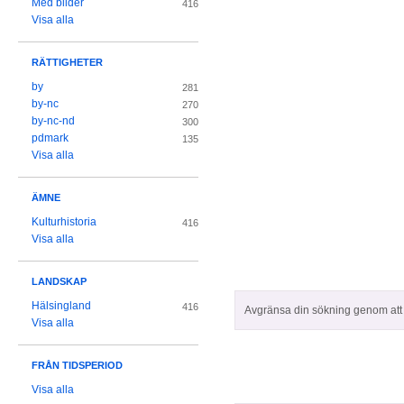
Med bilder
416
Visa alla
RÄTTIGHETER
by
281
by-nc
270
by-nc-nd
300
pdmark
135
Visa alla
ÄMNE
Kulturhistoria
416
Visa alla
LANDSKAP
Hälsingland
416
Avgränsa din sökning genom att z
Visa alla
FRÅN TIDSPERIOD
Visa alla