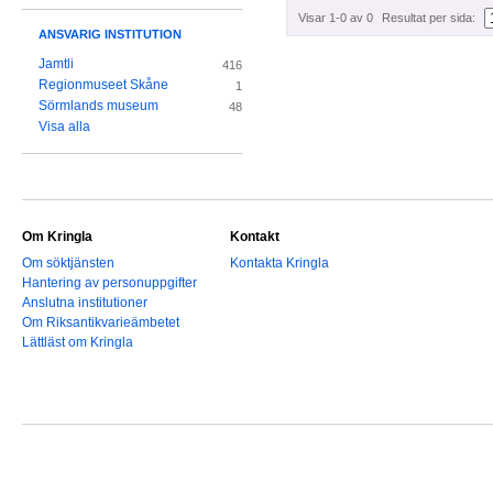
Visar 1-0 av 0
Resultat per sida:
ANSVARIG INSTITUTION
Jamtli
416
Regionmuseet Skåne
1
Sörmlands museum
48
Visa alla
Om Kringla
Kontakt
Om söktjänsten
Kontakta Kringla
Hantering av personuppgifter
Anslutna institutioner
Om Riksantikvarieämbetet
Lättläst om Kringla