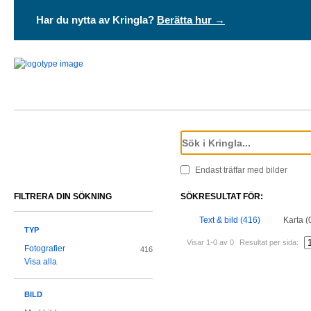
Har du nytta av Kringla?
Berätta hur →
Endast träffar med bilder
FILTRERA DIN SÖKNING
SÖKRESULTAT FÖR:
Text & bild (416)
Karta (
TYP
Visar 1-0 av 0
Resultat per sida:
Fotografier
416
Visa alla
BILD