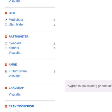
Visa alla
BILD
Med bilder
3
Utan bilder
1
RÄTTIGHETER
by-nc-nd
1
pdmark
2
Visa alla
ÄMNE
Kulturhistoria
3
Visa alla
Avgränsa din sökning genom att z
LANDSKAP
Visa alla
FRÅN TIDSPERIOD