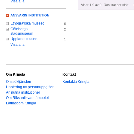
Visa alla
Visar 1-0 av 0
Resultat per sida:
ANSVARIG INSTITUTION
Etnografiska museet
6
Göteborgs
2
stadsmuseum
Upplandsmuseet
1
Visa alla
Om Kringla
Kontakt
Om söktjänsten
Kontakta Kringla
Hantering av personuppgifter
Anslutna institutioner
Om Riksantikvarieämbetet
Lättläst om Kringla