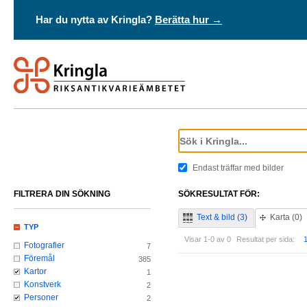
Har du nytta av Kringla?
Berätta hur →
Endast träffar med bilder
FILTRERA DIN SÖKNING
SÖKRESULTAT FÖR:
Text & bild (3)
Karta (0)
TYP
Visar 1-0 av 0
Resultat per sida:
Fotografier
7
Föremål
385
Kartor
1
Konstverk
2
Personer
2