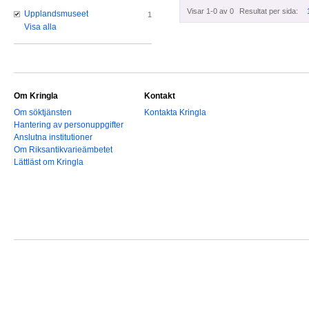
Visar 1-0 av 0
Resultat per sida:
Upplandsmuseet
1
Visa alla
Om Kringla
Kontakt
Om söktjänsten
Kontakta Kringla
Hantering av personuppgifter
Anslutna institutioner
Om Riksantikvarieämbetet
Lättläst om Kringla