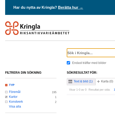
Har du nytta av Kringla?
Berätta hur →
Endast träffar med bilder
FILTRERA DIN SÖKNING
SÖKRESULTAT FÖR:
Text & bild (1)
Karta (0)
TYP
Visar 1-0 av 0
Resultat per sida:
Föremål
195
Kartor
1
Konstverk
2
Visa alla