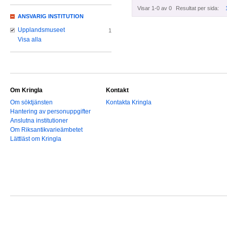
Visar 1-0 av 0
Resultat per sida:
ANSVARIG INSTITUTION
Upplandsmuseet
1
Visa alla
Om Kringla
Kontakt
Om söktjänsten
Kontakta Kringla
Hantering av personuppgifter
Anslutna institutioner
Om Riksantikvarieämbetet
Lättläst om Kringla