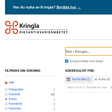
Har du nytta av Kringla?
Berätta hur →
Endast träffar med bilder
FILTRERA DIN SÖKNING
SÖKRESULTAT FÖR:
Text & bild (1)
Karta (0)
TYP
Visar 1-0 av 0
Resultat per sida:
Fotografier
7
Föremål
385
Kartor
1
Konstverk
2
Personer
2