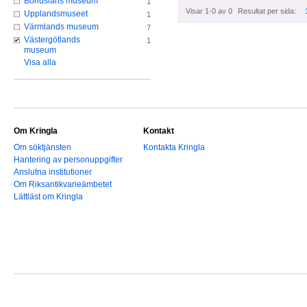
Bohusläns museum
1
Visar 1-0 av 0
Resultat per sida:
Upplandsmuseet
1
Värmlands museum
7
Västergötlands
1
museum
Visa alla
Om Kringla
Kontakt
Om söktjänsten
Kontakta Kringla
Hantering av personuppgifter
Anslutna institutioner
Om Riksantikvarieämbetet
Lättläst om Kringla