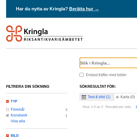
Har du nytta av Kringla?
Berätta hur →
Endast träffar med bilder
FILTRERA DIN SÖKNING
SÖKRESULTAT FÖR:
Text & bild (1)
Karta (0)
TYP
Visar 1-0 av 0
Resultat per sida:
Föremål
3
Konstverk
1
Visa alla
BILD