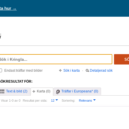
ta hur →
S
Endast träffar med bilder
Sök i karta
·
Detaljerad sök
SÖKRESULTAT FÖR:
Text & bild (2)
Karta (0)
Träffar i Europeana* (0)
Visar 1-0 av 0
Resultat per sida:
12
Sortering:
Relevans