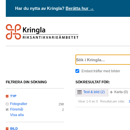
Har du nytta av Kringla?
Berätta hur →
Endast träffar med bilder
FILTRERA DIN SÖKNING
SÖKRESULTAT FÖR:
Text & bild (2)
Karta (0)
TYP
Visar 1-0 av 0
Resultat per sida:
Fotografier
298
Föremål
2
Visa alla
BILD