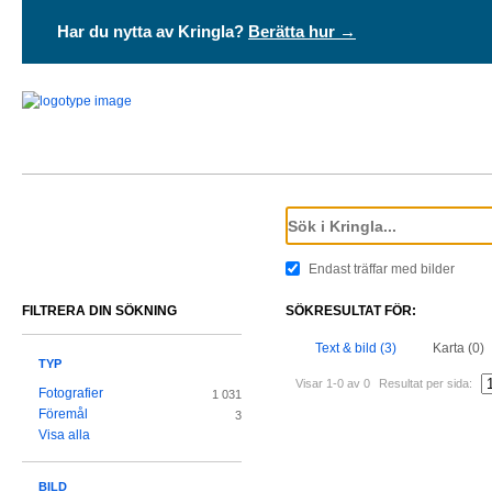
Har du nytta av Kringla?
Berätta hur →
Endast träffar med bilder
FILTRERA DIN SÖKNING
SÖKRESULTAT FÖR:
Text & bild (3)
Karta (0)
TYP
Visar 1-0 av 0
Resultat per sida:
Fotografier
1 031
Föremål
3
Visa alla
BILD