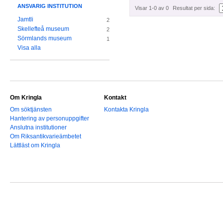
ANSVARIG INSTITUTION
Visar 1-0 av 0
Resultat per sida:
Jamtli
2
Skellefteå museum
2
Sörmlands museum
1
Visa alla
Om Kringla
Kontakt
Om söktjänsten
Kontakta Kringla
Hantering av personuppgifter
Anslutna institutioner
Om Riksantikvarieämbetet
Lättläst om Kringla