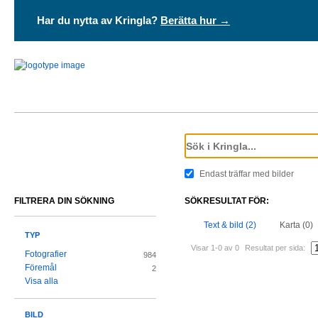
Har du nytta av Kringla?
Berätta hur →
Endast träffar med bilder
FILTRERA DIN SÖKNING
SÖKRESULTAT FÖR:
Text & bild (2)
Karta (0)
TYP
Visar 1-0 av 0
Resultat per sida:
Fotografier
984
Föremål
2
Visa alla
BILD