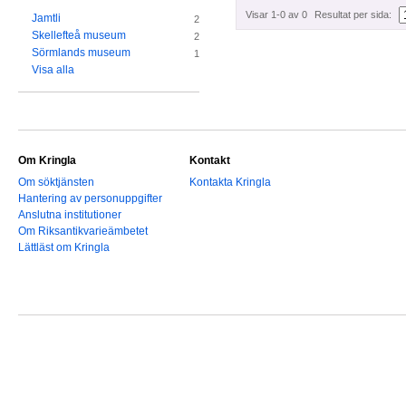
Visar 1-0 av 0
Resultat per sida:
Jamtli
2
Skellefteå museum
2
Sörmlands museum
1
Visa alla
Om Kringla
Kontakt
Om söktjänsten
Kontakta Kringla
Hantering av personuppgifter
Anslutna institutioner
Om Riksantikvarieämbetet
Lättläst om Kringla