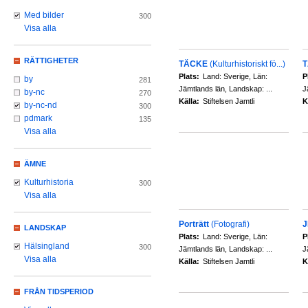
Med bilder
300
Visa alla
RÄTTIGHETER
TÄCKE
(Kulturhistoriskt fö...)
Plats:
Land: Sverige, Län:
P
by
281
Jämtlands län, Landskap: ...
J
by-nc
270
Källa:
Stiftelsen Jamtli
K
by-nc-nd
300
pdmark
135
Visa alla
ÄMNE
Kulturhistoria
300
Visa alla
Porträtt
(Fotografi)
J
LANDSKAP
Plats:
Land: Sverige, Län:
P
Hälsingland
300
Jämtlands län, Landskap: ...
J
Visa alla
Källa:
Stiftelsen Jamtli
K
FRÅN TIDSPERIOD