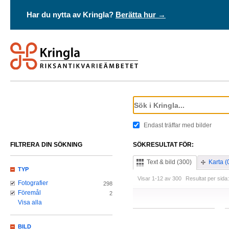
Har du nytta av Kringla?
Berätta hur →
Endast träffar med bilder
FILTRERA DIN SÖKNING
SÖKRESULTAT FÖR:
Text & bild (300)
Karta (
TYP
Visar 1-12 av 300
Resultat per sida:
Fotografier
298
Föremål
2
Visa alla
BILD