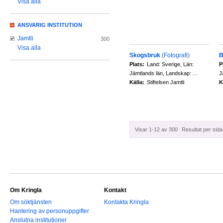
Visa alla
ANSVARIG INSTITUTION
Jamtli
300
Visa alla
Skogsbruk
(Fotografi)
B
Plats:
Land: Sverige, Län:
P
Jämtlands län, Landskap: ...
J
Källa:
Stiftelsen Jamtli
K
Visar 1-12 av 300
Resultat per sida
Om Kringla
Kontakt
Om söktjänsten
Kontakta Kringla
Hantering av personuppgifter
Anslutna institutioner