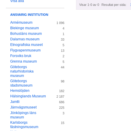
Visa alla
Visar 1-0 av 0
Resultat per sida:
ANSVARIG INSTITUTION
Armémuseum
1 096
Blekinge museum
4
Bohusläns museum
1
Dalarnas museum
33
Etnografiska museet
5
Flygvapenmuseum
13
Forsviks bruk
2
Grenna museum
5
Göteborgs
44
naturhistoriska
museum
Göteborgs
98
stadsmuseum
Hemslöjden
182
Hälsinglands Museum
2 187
Jamtli
686
Järnvägsmuseet
225
Jönköpings läns
3
museum
Karlsborgs
15
fästningsmuseum