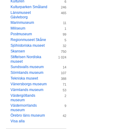
Kulturen
6
Kulturparken Småland
246
Länsmuseet
465
Gävleborg
Marinmuseum
11
Miliseum
1
Postmuseum
99
Regionmuseet Skåne
5
Sjöhistoriska museet
32
Skansen
750
Stiftelsen Nordiska
1 024
museet
Sundsvalls museum
14
Sörmlands museum
107
Tekniska museet
388
Vänersborgs museum
71
Värmlands museum
53
Västergötlands
2
museum
Västernorrlands
9
museum
Örebro läns museum
42
Visa alla