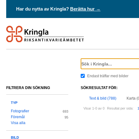
Har du nytta av Kringla?
Berätta hur →
Endast träffar med bilder
FILTRERA DIN SÖKNING
SÖKRESULTAT FÖR:
Text & bild (788)
Karta (
TYP
Visar 1-0 av 0
Resultat per sida:
Fotografier
693
Föremål
95
Visa alla
BILD