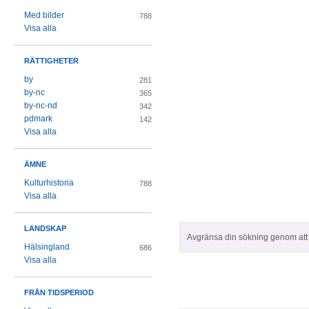
Med bilder
788
Visa alla
RÄTTIGHETER
by
281
by-nc
365
by-nc-nd
342
pdmark
142
Visa alla
ÄMNE
Kulturhistoria
788
Visa alla
LANDSKAP
Avgränsa din sökning genom att z
Hälsingland
686
Visa alla
FRÅN TIDSPERIOD