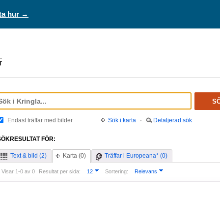
ta hur →
S
Endast träffar med bilder
Sök i karta
·
Detaljerad sök
SÖKRESULTAT FÖR:
Text & bild (2)
Karta (0)
Träffar i Europeana* (0)
Visar 1-0 av 0
Resultat per sida:
12
Sortering:
Relevans