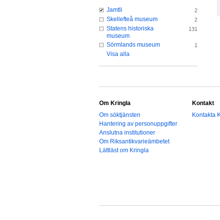
Jamtli
2
Skellefteå museum
2
Statens historiska
131
museum
Sörmlands museum
1
Visa alla
Om Kringla
Kontakt
Om söktjänsten
Kontakta K
Hantering av personuppgifter
Anslutna institutioner
Om Riksantikvarieämbetet
Lättläst om Kringla