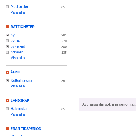
Med bilder
851
Visa alla
RÄTTIGHETER
by
281
by-nc
270
by-nc-nd
300
pdmark
135
Visa alla
ÄMNE
Kulturhistoria
851
Visa alla
LANDSKAP
Avgränsa din sökning genom att z
Hälsingland
851
Visa alla
FRÅN TIDSPERIOD