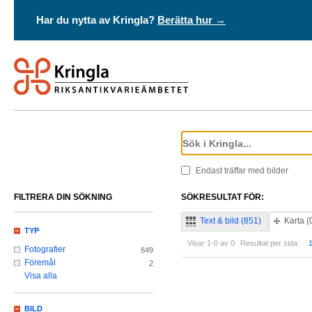
Har du nytta av Kringla?
Berätta hur →
Endast träffar med bilder
FILTRERA DIN SÖKNING
SÖKRESULTAT FÖR:
Text & bild (851)
Karta (
TYP
Visar 1-0 av 0
Resultat per sida:
Fotografier
849
Föremål
2
Visa alla
BILD