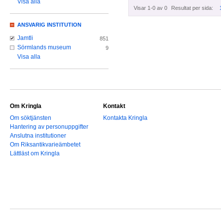
Visa alla
Visar 1-0 av 0
Resultat per sida:
ANSVARIG INSTITUTION
Jamtli
851
Sörmlands museum
9
Visa alla
Om Kringla
Kontakt
Om söktjänsten
Kontakta Kringla
Hantering av personuppgifter
Anslutna institutioner
Om Riksantikvarieämbetet
Lättläst om Kringla