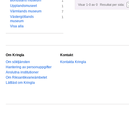
Bohusläns museum
1
Visar 1-0 av 0
Resultat per sida:
Upplandsmuseet
1
Värmlands museum
7
Västergötlands
1
museum
Visa alla
Om Kringla
Kontakt
Om söktjänsten
Kontakta Kringla
Hantering av personuppgifter
Anslutna institutioner
Om Riksantikvarieämbetet
Lättläst om Kringla