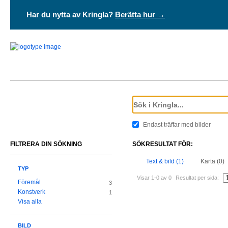
Har du nytta av Kringla?
Berätta hur →
Endast träffar med bilder
FILTRERA DIN SÖKNING
SÖKRESULTAT FÖR:
Text & bild (1)
Karta (0)
TYP
Visar 1-0 av 0
Resultat per sida:
Föremål
3
Konstverk
1
Visa alla
BILD