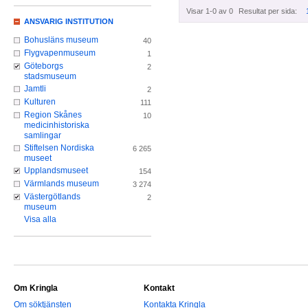
Visar 1-0 av 0
Resultat per sida:
ANSVARIG INSTITUTION
Bohusläns museum
40
Flygvapenmuseum
1
Göteborgs
2
stadsmuseum
Jamtli
2
Kulturen
111
Region Skånes
10
medicinhistoriska
samlingar
Stiftelsen Nordiska
6 265
museet
Upplandsmuseet
154
Värmlands museum
3 274
Västergötlands
2
museum
Visa alla
Om Kringla
Kontakt
Om söktjänsten
Kontakta Kringla