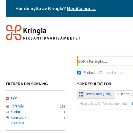
Har du nytta av Kringla?
Berätta hur →
Endast träffar med bilder
FILTRERA DIN SÖKNING
SÖKRESULTAT FÖR:
Text & bild (158)
Karta (
TYP
Visar 1-0 av 0
Resultat per sida:
Föremål
156
Kartor
1
Konstverk
1
Visa alla