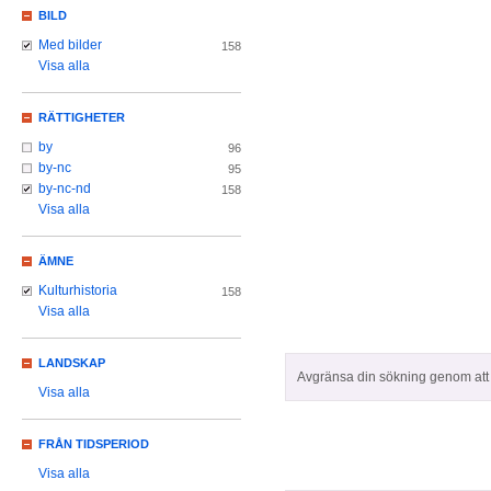
BILD
Med bilder
158
Visa alla
RÄTTIGHETER
by
96
by-nc
95
by-nc-nd
158
Visa alla
ÄMNE
Kulturhistoria
158
Visa alla
LANDSKAP
Avgränsa din sökning genom att z
Visa alla
FRÅN TIDSPERIOD
Visa alla