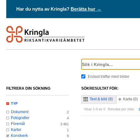
Har du nytta av Kringla?
Berätta hur →
Endast träffar med bilder
FILTRERA DIN SÖKNING
SÖKRESULTAT FÖR:
Text & bild (9)
Karta (0)
TYP
Visar 1-0 av 0
Resultat per sida:
Dokument
2
Fotografier
4
Föremål
3 461
Kartor
1
Konstverk
9