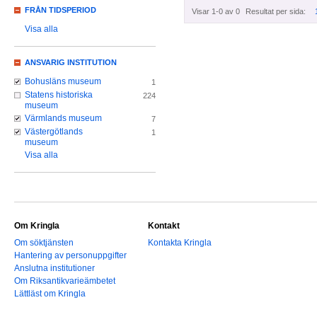
FRÅN TIDSPERIOD
Visar 1-0 av 0
Resultat per sida:
Visa alla
ANSVARIG INSTITUTION
Bohusläns museum
1
Statens historiska
224
museum
Värmlands museum
7
Västergötlands
1
museum
Visa alla
Om Kringla
Kontakt
Om söktjänsten
Kontakta Kringla
Hantering av personuppgifter
Anslutna institutioner
Om Riksantikvarieämbetet
Lättläst om Kringla