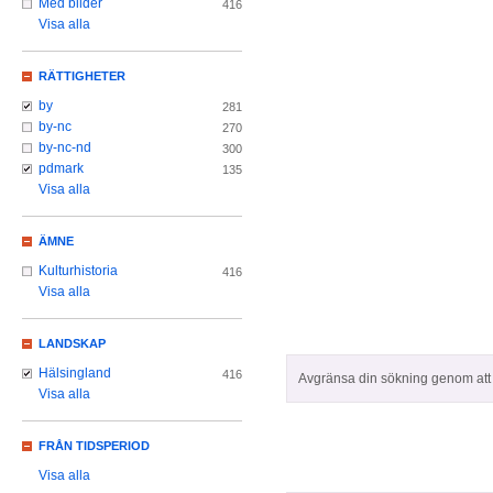
Med bilder
416
Visa alla
RÄTTIGHETER
by
281
by-nc
270
by-nc-nd
300
pdmark
135
Visa alla
ÄMNE
Kulturhistoria
416
Visa alla
LANDSKAP
Hälsingland
416
Avgränsa din sökning genom att z
Visa alla
FRÅN TIDSPERIOD
Visa alla