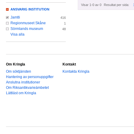
Visar 1-0 av 0
Resultat per sida:
ANSVARIG INSTITUTION
Jamtli
416
Regionmuseet Skåne
1
Sörmlands museum
48
Visa alla
Om Kringla
Kontakt
Om söktjänsten
Kontakta Kringla
Hantering av personuppgifter
Anslutna institutioner
Om Riksantikvarieämbetet
Lättläst om Kringla