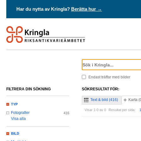
Har du nytta av Kringla?
Berätta hur →
Endast träffar med bilder
FILTRERA DIN SÖKNING
SÖKRESULTAT FÖR:
Text & bild (416)
Karta (
TYP
Visar 1-0 av 0
Resultat per sida:
Fotografier
416
Visa alla
BILD