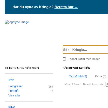
Har du nytta av Kringla?
Berätta hur →
Endast träffar med bilder
FILTRERA DIN SÖKNING
SÖKRESULTAT FÖR:
Text & bild (2)
Karta (0)
TYP
Visar 1-0 av 0
Resultat per sida:
Fotografier
984
Föremål
2
Visa alla
BILD