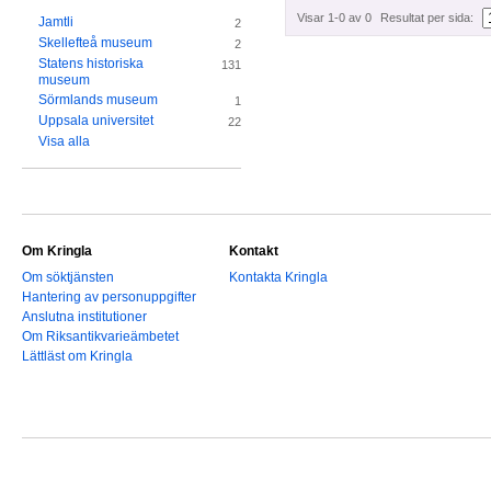
Visar 1-0 av 0
Resultat per sida:
Jamtli
2
Skellefteå museum
2
Statens historiska
131
museum
Sörmlands museum
1
Uppsala universitet
22
Visa alla
Om Kringla
Kontakt
Om söktjänsten
Kontakta Kringla
Hantering av personuppgifter
Anslutna institutioner
Om Riksantikvarieämbetet
Lättläst om Kringla