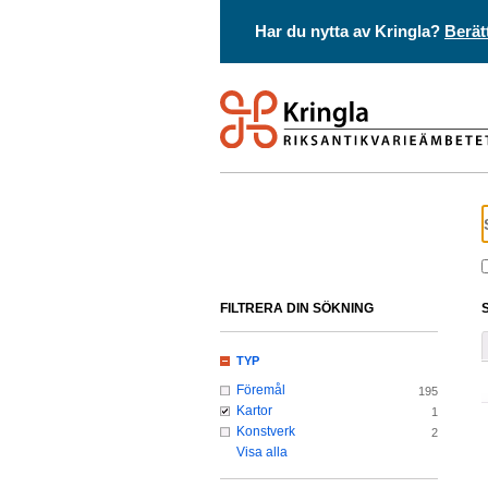
Har du nytta av Kringla?
Berät
FILTRERA DIN SÖKNING
TYP
Föremål
195
Kartor
1
Konstverk
2
Visa alla