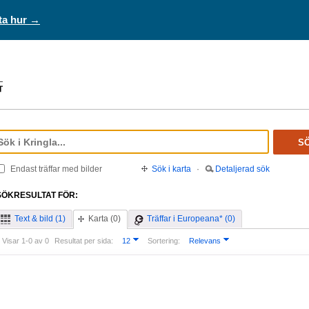
ta hur →
S
Endast träffar med bilder
Sök i karta
·
Detaljerad sök
SÖKRESULTAT FÖR:
Text & bild (1)
Karta (0)
Träffar i Europeana* (0)
Visar 1-0 av 0
Resultat per sida:
12
Sortering:
Relevans