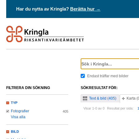
Har du nytta av Kringla?
Berätta hur →
Endast träffar med bilder
FILTRERA DIN SÖKNING
SÖKRESULTAT FÖR:
Text & bild (405)
Karta (
TYP
Visar 1-0 av 0
Resultat per sida:
Fotografier
405
Visa alla
BILD