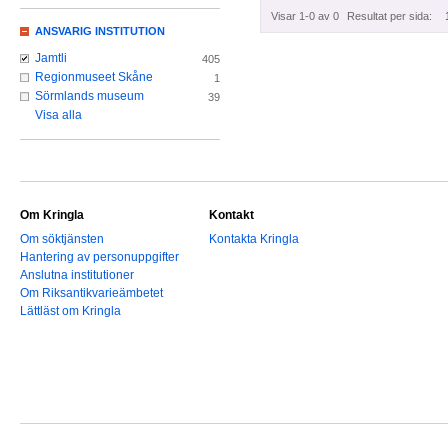
Visar 1-0 av 0
Resultat per sida:
ANSVARIG INSTITUTION
Jamtli
405
Regionmuseet Skåne
1
Sörmlands museum
39
Visa alla
Om Kringla
Kontakt
Om söktjänsten
Kontakta Kringla
Hantering av personuppgifter
Anslutna institutioner
Om Riksantikvarieämbetet
Lättläst om Kringla