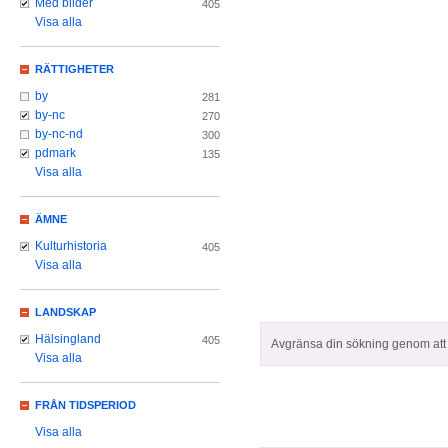
Med bilder
405
Visa alla
RÄTTIGHETER
by
281
by-nc
270
by-nc-nd
300
pdmark
135
Visa alla
ÄMNE
Kulturhistoria
405
Visa alla
LANDSKAP
Hälsingland
405
Avgränsa din sökning genom att z
Visa alla
FRÅN TIDSPERIOD
Visa alla