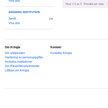
Visa alla
Visar 1-0 av 0
Resultat per sida:
ANSVARIG INSTITUTION
Jamtli
298
Visa alla
Om Kringla
Kontakt
Om söktjänsten
Kontakta Kringla
Hantering av personuppgifter
Anslutna institutioner
Om Riksantikvarieämbetet
Lättläst om Kringla