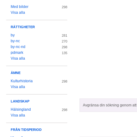
Med bilder
298
Visa alla
RÄTTIGHETER
by
281
by-nc
270
by-nc-nd
298
pdmark
135
Visa alla
ÄMNE
Kulturhistoria
298
Visa alla
LANDSKAP
Avgränsa din sökning genom att z
Hälsingland
298
Visa alla
FRÅN TIDSPERIOD