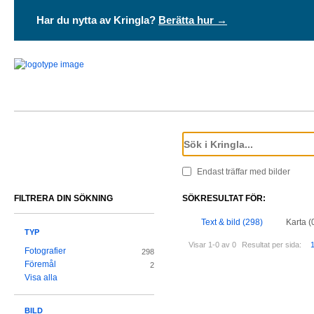
Har du nytta av Kringla?
Berätta hur →
Endast träffar med bilder
FILTRERA DIN SÖKNING
SÖKRESULTAT FÖR:
Text & bild (298)
Karta (
TYP
Visar 1-0 av 0
Resultat per sida:
Fotografier
298
Föremål
2
Visa alla
BILD