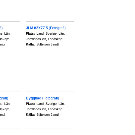
i)
JLM 82X77 5
(Fotografi)
ge, Län:
Plats:
Land: Sverige, Län:
skap: ...
Jämtlands län, Landskap: ...
mtli
Källa:
Stiftelsen Jamtli
grafi)
Byggnad
(Fotografi)
ge, Län:
Plats:
Land: Sverige, Län:
skap: ...
Jämtlands län, Landskap: ...
mtli
Källa:
Stiftelsen Jamtli