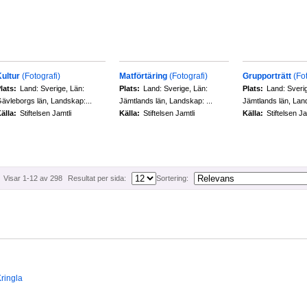
ultur
(Fotografi)
Matförtäring
(Fotografi)
Grupporträtt
(Fo
lats:
Land: Sverige, Län:
Plats:
Land: Sverige, Län:
Plats:
Land: Sveri
ävleborgs län, Landskap:...
Jämtlands län, Landskap: ...
Jämtlands län, Land
älla:
Stiftelsen Jamtli
Källa:
Stiftelsen Jamtli
Källa:
Stiftelsen Ja
Visar 1-12 av 298
Resultat per sida:
Sortering:
ringla