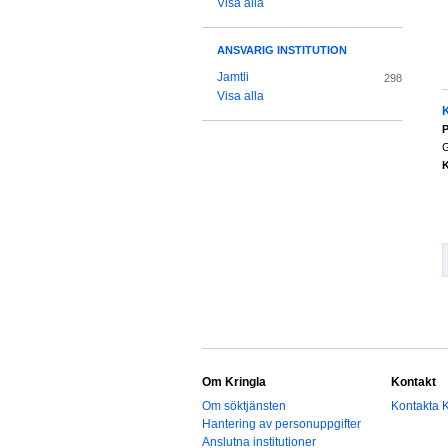
Visa alla
ANSVARIG INSTITUTION
Jamtli
298
Visa alla
K
P
G
K
Om Kringla
Kontakt
Om söktjänsten
Kontakta K
Hantering av personuppgifter
Anslutna institutioner