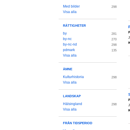
Med bilder
298
Visa alla
RÄTTIGHETER
P
P
by
281
J
by-nc
270
K
by-nc-nd
298
pdmark
135
Visa alla
ÄMNE
Kulturhistoria
298
Visa alla
LANDSKAP
P
Hälsingland
298
J
Visa alla
K
FRÅN TIDSPERIOD