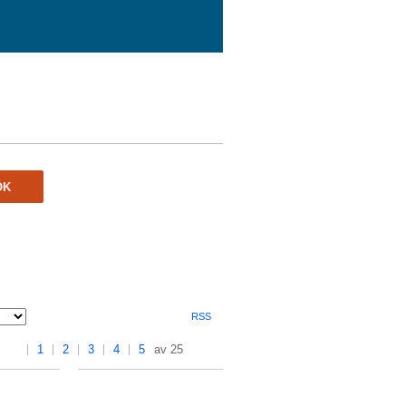
ÖK
RSS
1
2
3
4
5
av 25