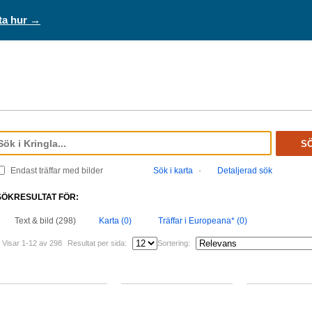
ta hur →
S
Endast träffar med bilder
Sök i karta
·
Detaljerad sök
SÖKRESULTAT FÖR:
Text & bild (298)
Karta (0)
Träffar i Europeana* (0)
Visar 1-12 av 298
Resultat per sida:
Sortering: