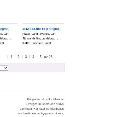
tografi)
JLM 91X300 15
(Fotografi)
ge, Län:
Plats:
Land: Sverige, Län:
skap: ...
Jämtlands län, Landskap: ...
mtli
Källa:
Stiftelsen Jamtli
1
2
3
4
5
av 25
I Kringla kan du söka i flera av
Sveriges museers och arkivs
samlingar. Här hittar du information
om fornlämningar, byggnadsminnen,