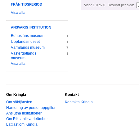
FRÅN TIDSPERIOD
Visar 1-0 av 0
Resultat per sida:
Visa alla
ANSVARIG INSTITUTION
Bohusläns museum
1
Upplandsmuseet
1
Värmlands museum
7
Västergötlands
1
museum
Visa alla
Om Kringla
Kontakt
Om söktjänsten
Kontakta Kringla
Hantering av personuppgifter
Anslutna institutioner
Om Riksantikvarieämbetet
Lättläst om Kringla