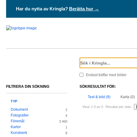
Har du nytta av Kringla?
Berätta hur →
Endast träffar med bilder
FILTRERA DIN SÖKNING
SÖKRESULTAT FÖR:
Text & bild (9)
Karta (0)
TYP
Visar 1-0 av 0
Resultat per sida:
Dokument
2
Fotografier
4
Föremål
3 460
Kartor
1
Konstverk
8