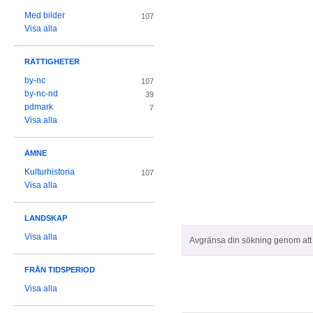
Med bilder
107
Visa alla
RÄTTIGHETER
by-nc
107
by-nc-nd
39
pdmark
7
Visa alla
ÄMNE
Kulturhistoria
107
Visa alla
LANDSKAP
Visa alla
Avgränsa din sökning genom att z
FRÅN TIDSPERIOD
Visa alla