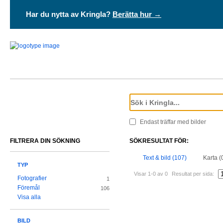
Har du nytta av Kringla?
Berätta hur →
Endast träffar med bilder
FILTRERA DIN SÖKNING
SÖKRESULTAT FÖR:
Text & bild (107)
Karta (
TYP
Visar 1-0 av 0
Resultat per sida:
Fotografier
1
Föremål
106
Visa alla
BILD