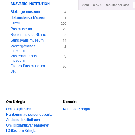
ANSVARIG INSTITUTION
Visar 1-0 av 0
Resultat per sida:
Blekinge museum
4
Hälsinglands Museum
1
Jamtli
270
Postmuseum
93
Regionmuseet Skåne
3
Sundsvalls museum
14
Västergötlands
2
museum
Västernorrlands
3
museum
Örebro läns museum
26
Visa alla
Om Kringla
Kontakt
Om söktjänsten
Kontakta Kringla
Hantering av personuppgifter
Anslutna institutioner
Om Riksantikvarieämbetet
Lättläst om Kringla