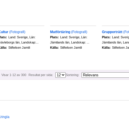
ultur
(Fotografi)
Matförtäring
(Fotografi)
Grupporträtt
(Fo
lats:
Land: Sverige, Län:
Plats:
Land: Sverige, Län:
Plats:
Land: Sveri
ävleborgs län, Landskap:...
Jämtlands län, Landskap: ...
Jämtlands län, Land
älla:
Stiftelsen Jamtli
Källa:
Stiftelsen Jamtli
Källa:
Stiftelsen Ja
Visar 1-12 av 300
Resultat per sida:
Sortering:
ringla