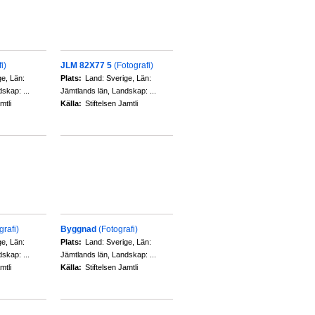
i)
JLM 82X77 5
(Fotografi)
ge, Län:
Plats:
Land: Sverige, Län:
skap: ...
Jämtlands län, Landskap: ...
mtli
Källa:
Stiftelsen Jamtli
grafi)
Byggnad
(Fotografi)
ge, Län:
Plats:
Land: Sverige, Län:
skap: ...
Jämtlands län, Landskap: ...
mtli
Källa:
Stiftelsen Jamtli