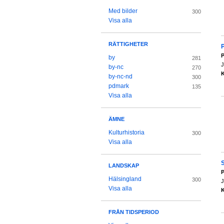
Med bilder
300
Visa alla
RÄTTIGHETER
P
P
by
281
J
by-nc
270
K
by-nc-nd
300
pdmark
135
Visa alla
ÄMNE
Kulturhistoria
300
Visa alla
LANDSKAP
P
Hälsingland
300
J
Visa alla
K
FRÅN TIDSPERIOD