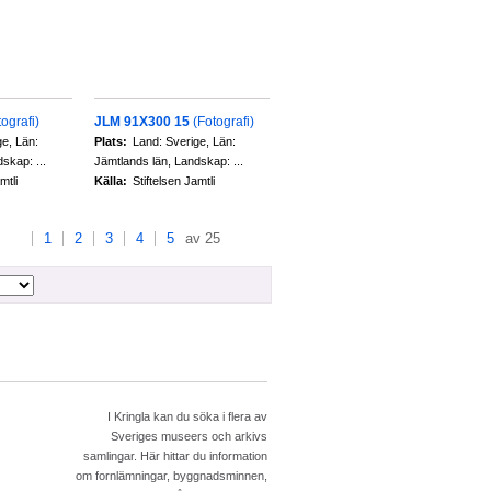
tografi)
JLM 91X300 15
(Fotografi)
ge, Län:
Plats:
Land: Sverige, Län:
skap: ...
Jämtlands län, Landskap: ...
mtli
Källa:
Stiftelsen Jamtli
1
2
3
4
5
av 25
I Kringla kan du söka i flera av
Sveriges museers och arkivs
samlingar. Här hittar du information
om fornlämningar, byggnadsminnen,