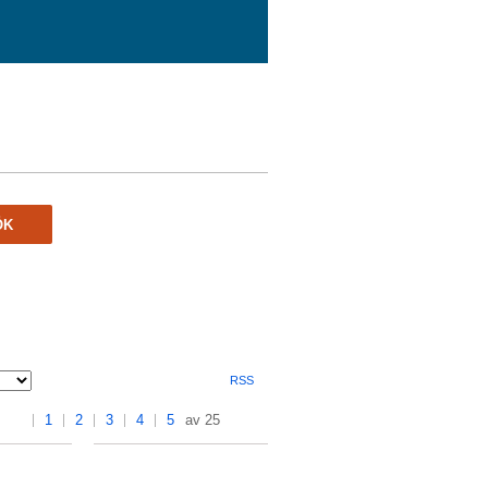
ÖK
RSS
1
2
3
4
5
av 25