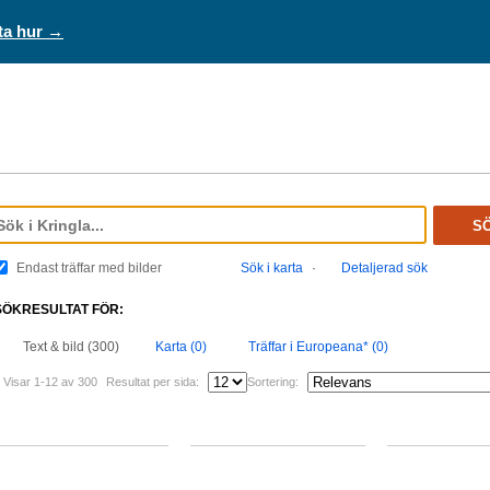
ta hur →
S
Endast träffar med bilder
Sök i karta
·
Detaljerad sök
SÖKRESULTAT FÖR:
Text & bild (300)
Karta (0)
Träffar i Europeana* (0)
Visar 1-12 av 300
Resultat per sida:
Sortering: