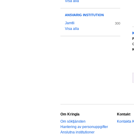
Visa alla
ANSVARIG INSTITUTION
Jamtli
300
Visa alla
K
P
G
K
Om Kringla
Kontakt
Om söktjänsten
Kontakta K
Hantering av personuppgifter
Anslutna institutioner