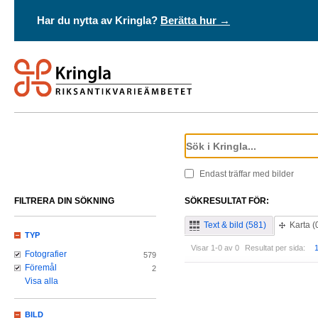
Har du nytta av Kringla?
Berätta hur →
Endast träffar med bilder
FILTRERA DIN SÖKNING
SÖKRESULTAT FÖR:
Text & bild (581)
Karta (
TYP
Visar 1-0 av 0
Resultat per sida:
Fotografier
579
Föremål
2
Visa alla
BILD