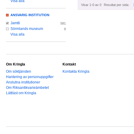
Visa alla
Visar 1-0 av 0
Resultat per sida:
ANSVARIG INSTITUTION
Jamtli
581
Sörmlands museum
9
Visa alla
Om Kringla
Kontakt
Om söktjänsten
Kontakta Kringla
Hantering av personuppgifter
Anslutna institutioner
Om Riksantikvarieämbetet
Lättläst om Kringla