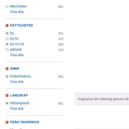
Med bilder
581
Visa alla
RÄTTIGHETER
by
281
by-nc
270
by-nc-nd
300
pdmark
135
Visa alla
ÄMNE
Kulturhistoria
581
Visa alla
LANDSKAP
Avgränsa din sökning genom att z
Hälsingland
581
Visa alla
FRÅN TIDSPERIOD