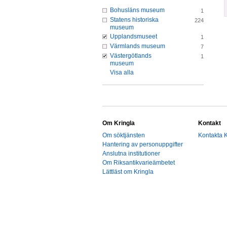
Bohusläns museum
1
Statens historiska
224
museum
Upplandsmuseet
1
Värmlands museum
7
Västergötlands
1
museum
Visa alla
Om Kringla
Kontakt
Om söktjänsten
Kontakta K
Hantering av personuppgifter
Anslutna institutioner
Om Riksantikvarieämbetet
Lättläst om Kringla