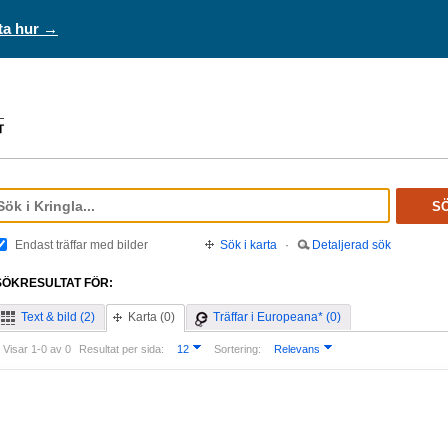
ta hur →
S
Endast träffar med bilder
Sök i karta
·
Detaljerad sök
SÖKRESULTAT FÖR:
Text & bild (2)
Karta (0)
Träffar i Europeana* (0)
Visar 1-0 av 0
Resultat per sida:
12
Sortering:
Relevans