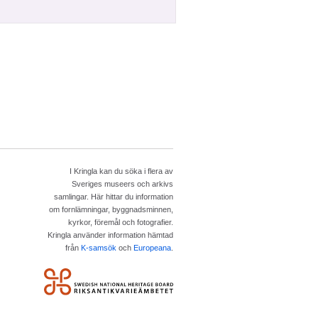
I Kringla kan du söka i flera av
Sveriges museers och arkivs
samlingar. Här hittar du information
om fornlämningar, byggnadsminnen,
kyrkor, föremål och fotografier.
Kringla använder information hämtad
från
K-samsök
och
Europeana
.