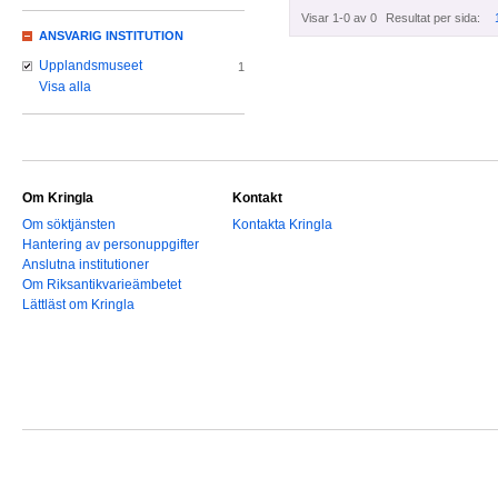
Visar 1-0 av 0
Resultat per sida:
ANSVARIG INSTITUTION
Upplandsmuseet
1
Visa alla
Om Kringla
Kontakt
Om söktjänsten
Kontakta Kringla
Hantering av personuppgifter
Anslutna institutioner
Om Riksantikvarieämbetet
Lättläst om Kringla