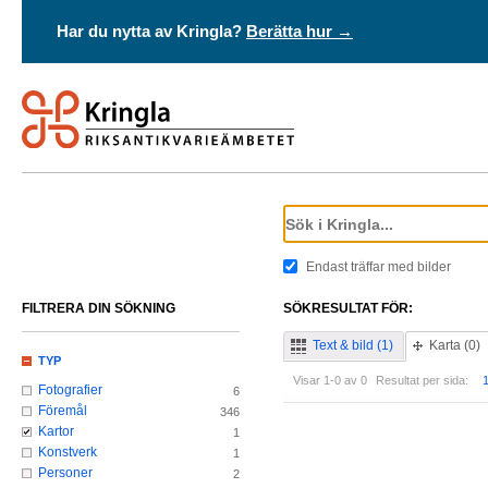
Har du nytta av Kringla?
Berätta hur →
Endast träffar med bilder
FILTRERA DIN SÖKNING
SÖKRESULTAT FÖR:
Text & bild (1)
Karta (0)
TYP
Visar 1-0 av 0
Resultat per sida:
Fotografier
6
Föremål
346
Kartor
1
Konstverk
1
Personer
2