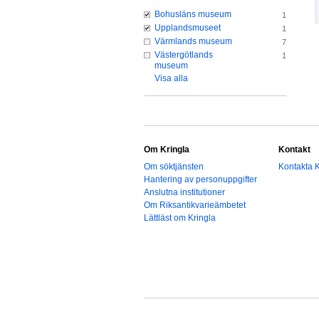
Bohusläns museum
1
Upplandsmuseet
1
Värmlands museum
7
Västergötlands
1
museum
Visa alla
Om Kringla
Kontakt
Om söktjänsten
Kontakta K
Hantering av personuppgifter
Anslutna institutioner
Om Riksantikvarieämbetet
Lättläst om Kringla