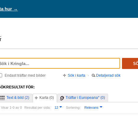
ta hur →
S
Endast träffar med bilder
Sök i karta
·
Detaljerad sök
SÖKRESULTAT FÖR:
Text & bild (2)
Karta (0)
Träffar i Europeana* (0)
Visar 1-0 av 0
Resultat per sida:
12
Sortering:
Relevans