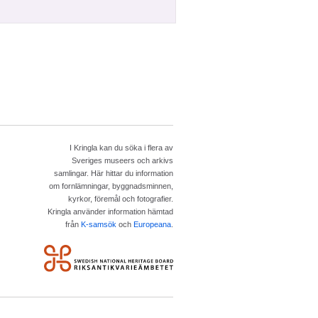
I Kringla kan du söka i flera av
Sveriges museers och arkivs
samlingar. Här hittar du information
om fornlämningar, byggnadsminnen,
kyrkor, föremål och fotografier.
Kringla använder information hämtad
från
K-samsök
och
Europeana
.