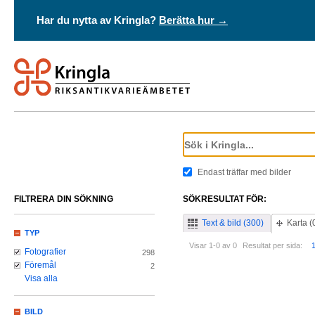
Har du nytta av Kringla?
Berätta hur →
Endast träffar med bilder
FILTRERA DIN SÖKNING
SÖKRESULTAT FÖR:
Text & bild (300)
Karta (
TYP
Visar 1-0 av 0
Resultat per sida:
Fotografier
298
Föremål
2
Visa alla
BILD