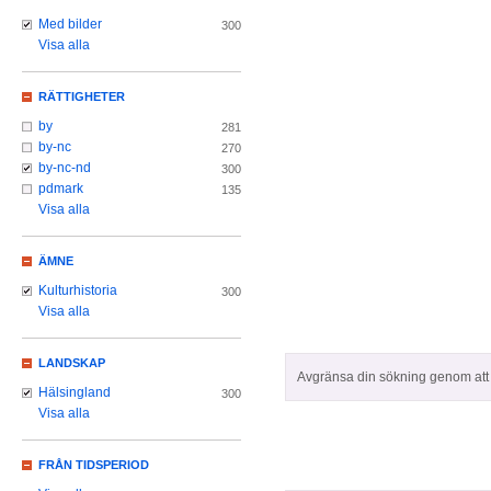
Med bilder
300
Visa alla
RÄTTIGHETER
by
281
by-nc
270
by-nc-nd
300
pdmark
135
Visa alla
ÄMNE
Kulturhistoria
300
Visa alla
LANDSKAP
Avgränsa din sökning genom att z
Hälsingland
300
Visa alla
FRÅN TIDSPERIOD