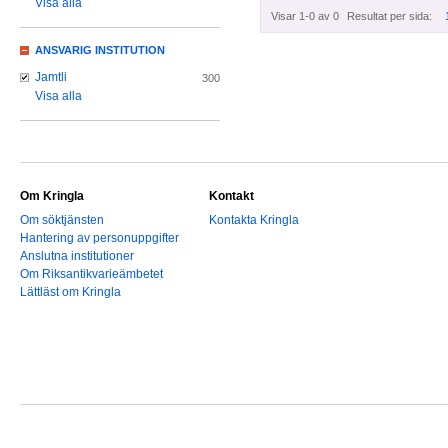
Visa alla
Visar 1-0 av 0
Resultat per sida:
ANSVARIG INSTITUTION
Jamtli
300
Visa alla
Om Kringla
Kontakt
Om söktjänsten
Kontakta Kringla
Hantering av personuppgifter
Anslutna institutioner
Om Riksantikvarieämbetet
Lättläst om Kringla