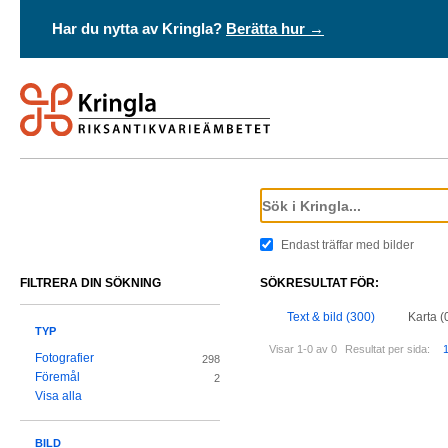
Har du nytta av Kringla?
Berätta hur →
Endast träffar med bilder
FILTRERA DIN SÖKNING
SÖKRESULTAT FÖR:
Text & bild (300)
Karta (
TYP
Visar 1-0 av 0
Resultat per sida:
Fotografier
298
Föremål
2
Visa alla
BILD