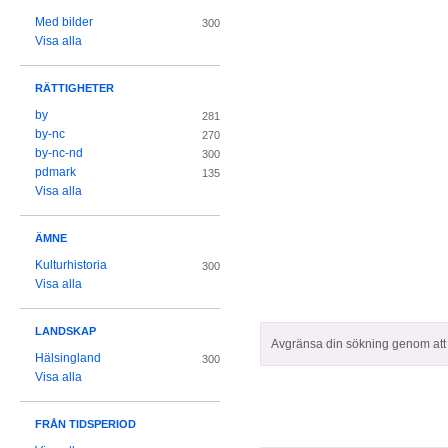
Med bilder
300
Visa alla
RÄTTIGHETER
by
281
by-nc
270
by-nc-nd
300
pdmark
135
Visa alla
ÄMNE
Kulturhistoria
300
Visa alla
LANDSKAP
Avgränsa din sökning genom att z
Hälsingland
300
Visa alla
FRÅN TIDSPERIOD