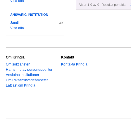
Visa alla
Visar 1-0 av 0
Resultat per sida:
ANSVARIG INSTITUTION
Jamtli
300
Visa alla
Om Kringla
Kontakt
Om söktjänsten
Kontakta Kringla
Hantering av personuppgifter
Anslutna institutioner
Om Riksantikvarieämbetet
Lättläst om Kringla