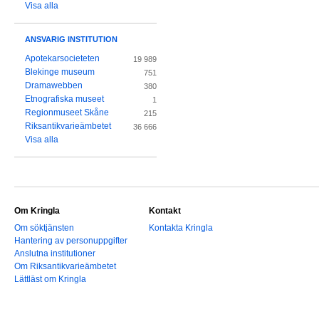
Visa alla
ANSVARIG INSTITUTION
Apotekarsocieteten
19 989
Blekinge museum
751
Dramawebben
380
Etnografiska museet
1
Regionmuseet Skåne
215
Riksantikvarieämbetet
36 666
Visa alla
Om Kringla
Kontakt
Om söktjänsten
Kontakta Kringla
Hantering av personuppgifter
Anslutna institutioner
Om Riksantikvarieämbetet
Lättläst om Kringla