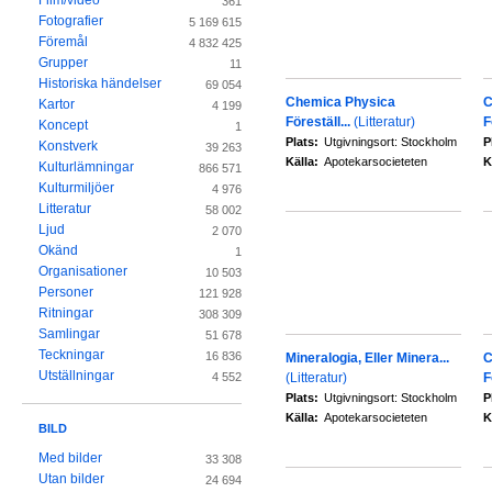
Film/video
361
Fotografier
5 169 615
Föremål
4 832 425
Grupper
11
Historiska händelser
69 054
Chemica Physica
C
Kartor
4 199
Föreställ...
(Litteratur)
F
Koncept
1
Plats:
Utgivningsort: Stockholm
P
Konstverk
39 263
Källa:
Apotekarsocieteten
K
Kulturlämningar
866 571
Kulturmiljöer
4 976
Litteratur
58 002
Ljud
2 070
Okänd
1
Organisationer
10 503
Personer
121 928
Ritningar
308 309
Samlingar
51 678
Teckningar
16 836
Mineralogia, Eller Minera...
C
Utställningar
(Litteratur)
F
4 552
Plats:
Utgivningsort: Stockholm
P
Källa:
Apotekarsocieteten
K
BILD
Med bilder
33 308
Utan bilder
24 694