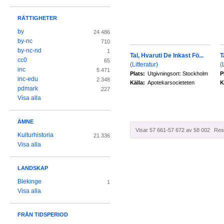
RÄTTIGHETER
by
24 486
by-nc
710
by-nc-nd
1
Tal, Hvaruti De Inkast Fö...
T
cc0
65
(Litteratur)
(
inc
5 471
Plats:
Utgivningsort: Stockholm
P
inc-edu
2 348
Källa:
Apotekarsocieteten
K
pdmark
227
Visa alla
ÄMNE
Visar 57 661-57 672 av 58 002
Resu
Kulturhistoria
21 336
Visa alla
LANDSKAP
Blekinge
1
Visa alla
FRÅN TIDSPERIOD