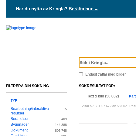
Har du nytta av Kringla?
Berätta hur →
Endast träffar med bilder
FILTRERA DIN SÖKNING
SÖKRESULTAT FÖR:
Text & bild (58 002)
Kart
TYP
Visar 57 661-57 672 av 58 002
Resu
Bearbetning/interaktiva
15
resurser
Berättelser
409
Byggnader
144 388
Dokument
806 748