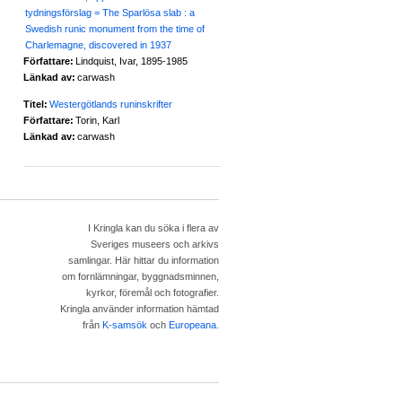
tydningsförslag = The Sparlösa slab : a
Swedish runic monument from the time of
Charlemagne, discovered in 1937
Författare:
Lindquist, Ivar, 1895-1985
Länkad av:
carwash
Titel:
Westergötlands runinskrifter
Författare:
Torin, Karl
Länkad av:
carwash
I Kringla kan du söka i flera av
Sveriges museers och arkivs
samlingar. Här hittar du information
om fornlämningar, byggnadsminnen,
kyrkor, föremål och fotografier.
Kringla använder information hämtad
från
K-samsök
och
Europeana
.