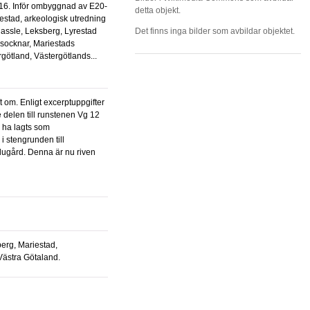
detta objekt.
iestad, arkeologisk utredning
Hassle, Leksberg, Lyrestad
Det finns inga bilder som avbildar objektet.
socknar, Mariestads
ötland, Västergötlands...
 delen till runstenen Vg 12
 ha lagts som
 i stengrunden till
ugård. Denna är nu riven
Västra Götaland.