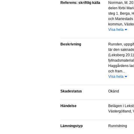
Referens: skriftlig källa
Norrman, M. 2016. Inför ombyggnad av E20-
delen förbi Mar
steg 1. Berga, 
och Mariestads 
kommun, Västerg
Visa hela
Beskrivning
Runsten, uppgift om. Enligt excerptuppgifter
lär den saknade
(Leksberg 20:1)
fyllnadsmaterial
Haggårdens lad
och fram...
Visa hela
Skadestatus
Okänd
Händelse
Belägen i Leksberg, Mariestad,
Västergötland, 
Lämningstyp
Runristning