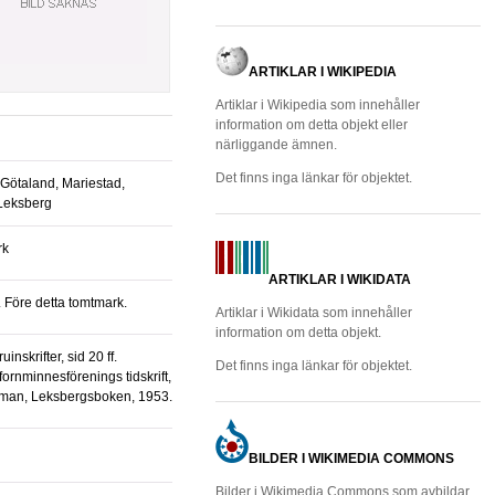
ARTIKLAR I WIKIPEDIA
Artiklar i Wikipedia som innehåller
information om detta objekt eller
närliggande ämnen.
Det finns inga länkar för objektet.
 Götaland, Mariestad,
 Leksberg
rk
ARTIKLAR I WIKIDATA
. Före detta tomtmark.
Artiklar i Wikidata som innehåller
information om detta objekt.
Det finns inga länkar för objektet.
ornminnesförenings tidskrift,
hman, Leksbergsboken, 1953.
BILDER I WIKIMEDIA COMMONS
Bilder i Wikimedia Commons som avbildar