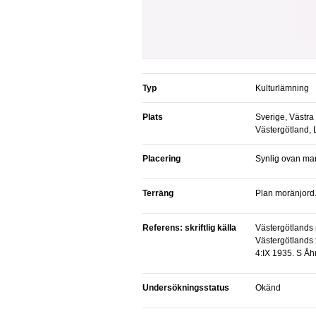
Typ
Kulturlämning
Plats
Sverige, Västra
Västergötland,
Placering
Synlig ovan ma
Terräng
Plan moränjord
Referens: skriftlig källa
Västergötlands ruinskrifter, sid 20 ff.
Västergötlands f
4:IX 1935. S Å
Undersökningsstatus
Okänd