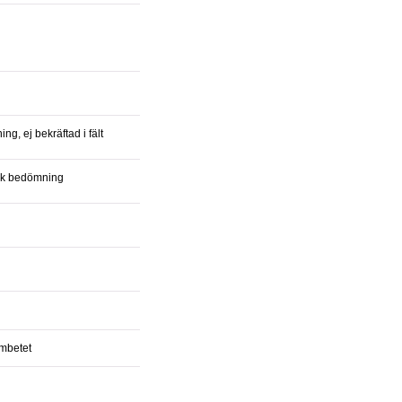
ing, ej bekräftad i fält
isk bedömning
ämbetet