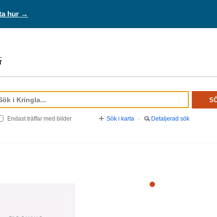
ta hur →
S
Endast träffar med bilder
Sök i karta
·
Detaljerad sök