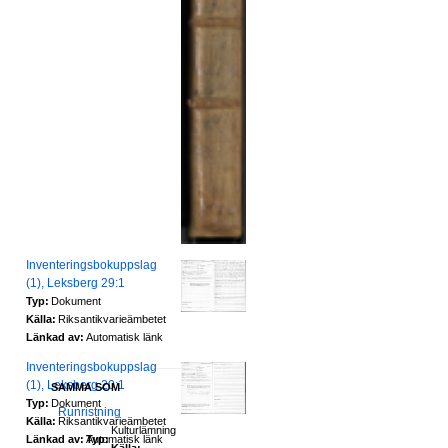
Inventeringsbokuppslag
(1), Leksberg 29:1
Typ:
Dokument
Källa:
Riksantikvarieämbetet
Länkad av:
Automatisk länk
Inventeringsbokuppslag
(1), Leksberg 20:1
SAMMA SOM
Typ:
Dokument
Runristning
Källa:
Riksantikvarieämbetet
Kulturlämning
Länkad av:
Automatisk länk
Typ:
Källa: