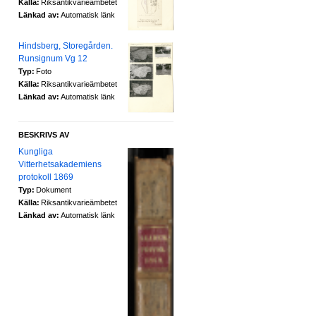
Källa:
Riksantikvarieämbetet
Länkad av:
Automatisk länk
Hindsberg, Storegården.
Runsignum Vg 12
Typ:
Foto
Källa:
Riksantikvarieämbetet
Länkad av:
Automatisk länk
BESKRIVS AV
Kungliga
Vitterhetsakademiens
protokoll 1869
Typ:
Dokument
Källa:
Riksantikvarieämbetet
Länkad av:
Automatisk länk