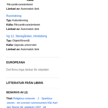
Riksantikvarieämbetet
Länkad av:
Automatisk länk
Runristning
Typ:
Kulturlämning
Källa:
Riksantikvarieämbetet
Länkad av:
Automatisk länk
Vg 12, Storegården, Hindsberg
Typ:
Objekt/föremål
Källa:
Uppsala universitet
Länkad av:
Automatisk länk
EUROPEANA
Det finns inga länkar för objektet.
LITTERATUR FRÅN LIBRIS
BESKRIVS AV
(2)
Titel:
Religiösa runtexter · 2 · Sparlösa-
stenen : ett svenskt runmonument från Karl
den Stores tid, upptäckt 1937 : ett