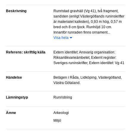
Beskrivning
Runristad gravhäll (Vg 41), två fragment,
sandsten (enligt Västergötlands runinskrifter
är materialet kalksten), 0,93 m hög, 0,57 m
bred och 8 cm tjock. Runhöjd 10 cm.
Innanför runraden finns ornament...
Visa hela
Referens: skriftlig källa
Extern identitet: Ansvarig organisation:
Riksantikvarieämbetet, Externt register:
Sveriges runinskrifter, Extern identitet: Vg 41
Händelse
Belägen i Råda, Lidköping, Västergötland,
Västra Götaland.
Lämningstyp
Runristning
Ämne
Arkeologi
Miljö