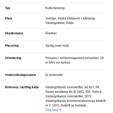
Typ
Kulturlämning
Plats
Sverige, Västra Götaland, Lidköping,
Västergötland, Råda
Skadestatus
Åverkan
Placering
Synlig ovan mark
Orientering
Förvaras i sockenmagasinet vid kyrkan, 29
m NNV om kyrkan.
Undersökningsstatus
Ej undersökt
Referens: skriftlig källa
Västergötlands runinskrifter, sid 60 f. PA
Säves berättelse för år 1862, ATA. Torin K,
Västergötlands runinskrifter, 1872.
Västergötlands fornminnesförenings tidskrift,
nr 2, 1872. Avskrift av handskr...
Visa hela