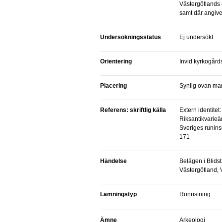
Västergötlands r
samt där angiven
Undersökningsstatus
Ej undersökt
Orientering
Invid kyrkogård
Placering
Synlig ovan ma
Referens: skriftlig källa
Extern identitet: Ansvarig organisation:
Riksantikvarieäm
Sveriges runinskr
171
Händelse
Belägen i Blidsberg, Ulricehamn,
Västergötland, 
Lämningstyp
Runristning
Ämne
Arkeologi