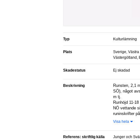
Typ
Kulturlämning
Plats
Sverige, Västra
Västergötland, 
Skadestatus
Ej skadad
Runsten, 2,1 m h, 0,8 m br nedtill (NV-
Beskrivning
SÖ), något avs
m tj.
Runhöjd 11-18 
NÖ vettande si
runinskrifter p
Visa hela
Referens: skriftlig källa
Junger och Svärdström, 1958-70,