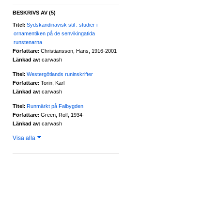
BESKRIVS AV
(5)
Titel:
Sydskandinavisk stil : studier i
ornamentiken på de senvikingatida
runstenarna
Författare:
Christiansson, Hans, 1916-2001
Länkad av:
carwash
Titel:
Westergötlands runinskrifter
Författare:
Torin, Karl
Länkad av:
carwash
Titel:
Runmärkt på Falbygden
Författare:
Green, Rolf, 1934-
Länkad av:
carwash
Visa alla