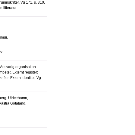
uninskrifter, Vg 171, s. 310,
 litteratur.
smur.
rk
betet, Externt register:
ifter, Extern identitet: Vg
Västra Götaland.