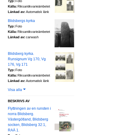
Typ:
Foto
Källa:
Riksantikvarieämbetet
Länkad av:
Automatisk länk
Blidsbergs kyrka
Typ:
Foto
Källa:
Riksantikvarieämbetet
Länkad av:
carwash
Blidsberg kyrka.
Runsignum Vg 170, Vg
176, Vg 171
Typ:
Foto
Källa:
Riksantikvarieämbetet
Länkad av:
Automatisk länk
Visa alla
BESKRIVS AV
Flyttningen av en runsten i
norra Blidsberg.
Västergötland, Blidsberg
socken, Blidsberg 32:1,
RAÄ 1.