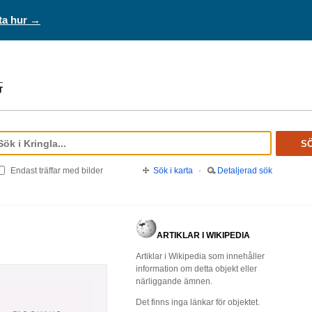
ta hur →
S
Endast träffar med bilder
Sök i karta
·
Detaljerad sök
ARTIKLAR I WIKIPEDIA
Artiklar i Wikipedia som innehåller
information om detta objekt eller
närliggande ämnen.
Det finns inga länkar för objektet.