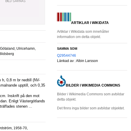
ARTIKLAR I WIKIDATA
Artiklar i Wikidata som innehåller
information om detta objekt.
 Götaland, Ulricehamn,
SAMMA SOM
Blidsberg
Q29544746
Länkad av :
Albin Larsson
malnande upptill, och 0,35
BILDER I WIKIMEDIA COMMONS
Bilder i Wikimedia Commons som avbildar
cm. Inskrift på den mot
detta objekt.
dan. Enligt Västergötlands
åträffades stenen ...
Det finns inga bilder som avbildar objektet.