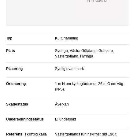
Typ
Kulturlämning
Plats
Sverige, Västra Götaland, Grästorp,
Västergötland, Hyringa
Placering
Synlig ovan mark
Orientering
1 m N om kyrkogårdsmur, 26 m Ö om väg
(N-S).
Skadestatus
Åverkan
Undersökningsstatus
Ej undersökt
Referens: skriftlig källa
Västergötlands runinskrifter, sid 190 f.