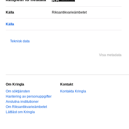
Rättigheter för metadata
Källa
Riksantikvarieämbetet
Källa
Teknisk data
Visa metadata
Om Kringla
Kontakt
Om söktjänsten
Kontakta Kringla
Hantering av personuppgifter
Anslutna institutioner
Om Riksantikvarieämbetet
Lättläst om Kringla