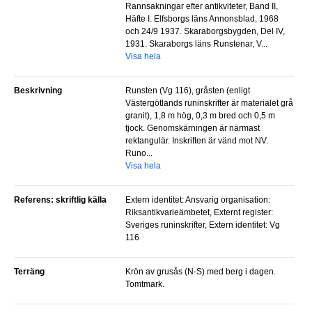
Rannsakningar efter antikviteter, Band II,
Häfte I. Elfsborgs läns Annonsblad, 1968
och 24/9 1937. Skaraborgsbygden, Del IV,
1931. Skaraborgs läns Runstenar, V...
Visa hela
Beskrivning
Runsten (Vg 116), gråsten (enligt
Västergötlands runinskrifter är materialet grå
granit), 1,8 m hög, 0,3 m bred och 0,5 m
tjock. Genomskärningen är närmast
rektangulär. Inskriften är vänd mot NV.
Runo...
Visa hela
Referens: skriftlig källa
Extern identitet: Ansvarig organisation:
Riksantikvarieämbetet, Externt register:
Sveriges runinskrifter, Extern identitet: Vg
116
Terräng
Krön av grusås (N-S) med berg i dagen.
Tomtmark.